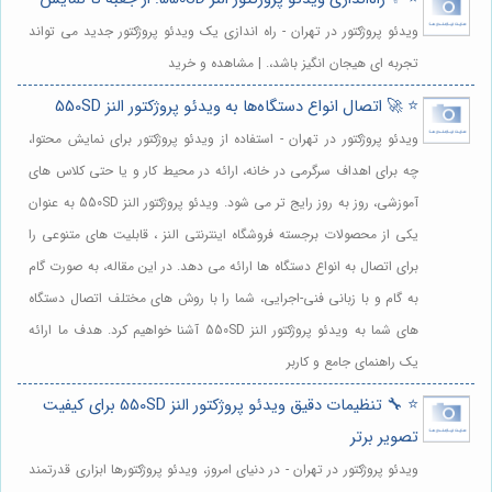
ویدئو پروژکتور در تهران - راه اندازی یک ویدئو پروژکتور جدید می تواند
تجربه ای هیجان انگیز باشد،. | مشاهده و خرید
⭐️ 🚀 اتصال انواع دستگاه‌ها به ویدئو پروژکتور النز 550SD
ویدئو پروژکتور در تهران - استفاده از ویدئو پروژکتور برای نمایش محتوا،
چه برای اهداف سرگرمی در خانه، ارائه در محیط کار و یا حتی کلاس های
آموزشی، روز به روز رایج تر می شود. ویدئو پروژکتور النز 550SD به عنوان
یکی از محصولات برجسته فروشگاه اینترنتی النز ، قابلیت های متنوعی را
برای اتصال به انواع دستگاه ها ارائه می دهد. در این مقاله، به صورت گام
به گام و با زبانی فنی-اجرایی، شما را با روش های مختلف اتصال دستگاه
های شما به ویدئو پروژکتور النز 550SD آشنا خواهیم کرد. هدف ما ارائه
یک راهنمای جامع و کاربر
⭐️ 🔧 تنظیمات دقیق ویدئو پروژکتور النز 550SD برای کیفیت
تصویر برتر
ویدئو پروژکتور در تهران - در دنیای امروز، ویدئو پروژکتورها ابزاری قدرتمند