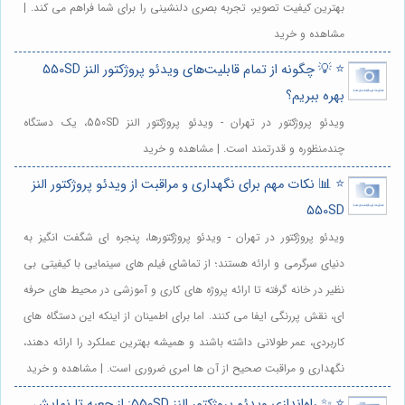
بهترین کیفیت تصویر، تجربه بصری دلنشینی را برای شما فراهم می کند. |
مشاهده و خرید
⭐️ 💡 چگونه از تمام قابلیت‌های ویدئو پروژکتور النز 550SD
بهره ببریم؟
ویدئو پروژکتور در تهران - ویدئو پروژکتور النز 550SD، یک دستگاه
چندمنظوره و قدرتمند است. | مشاهده و خرید
⭐️ 📊 نکات مهم برای نگهداری و مراقبت از ویدئو پروژکتور النز
550SD
ویدئو پروژکتور در تهران - ویدئو پروژکتورها، پنجره ای شگفت انگیز به
دنیای سرگرمی و ارائه هستند؛ از تماشای فیلم های سینمایی با کیفیتی بی
نظیر در خانه گرفته تا ارائه پروژه های کاری و آموزشی در محیط های حرفه
ای، نقش پررنگی ایفا می کنند. اما برای اطمینان از اینکه این دستگاه های
کاربردی، عمر طولانی داشته باشند و همیشه بهترین عملکرد را ارائه دهند،
نگهداری و مراقبت صحیح از آن ها امری ضروری است. | مشاهده و خرید
⭐️ ✨ راه‌اندازی ویدئو پروژکتور النز 550SD: از جعبه تا نمایش