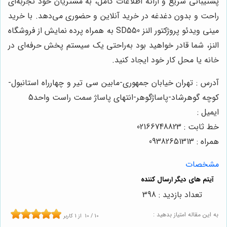
پشتیبانی سریع و ارائه اطلاعات کامل، به مشتریان خود تجربه‌ای
راحت و بدون دغدغه در خرید آنلاین و حضوری می‌دهد. با خرید
مینی ویدئو پروژکتور النز SD550 به همراه پرده نمایش از فروشگاه
النز، شما قادر خواهید بود به‌راحتی یک سیستم پخش حرفه‌ای در
خانه یا محل کار خود ایجاد کنید.
آدرس : تهران خیابان جمهوری-مابین سی تیر و چهارراه استانبول-
کوچه گوهرشاد-پاساژگوهر-انتهای پاساژ سمت راست واحد5
ایمیل :
خط ثابت : 02166748823
همراه : 09382651313
مشخصات
تعداد بازدید : 398
به این مقاله امتیاز بدهید :
10
/
10
از
1
کاربر