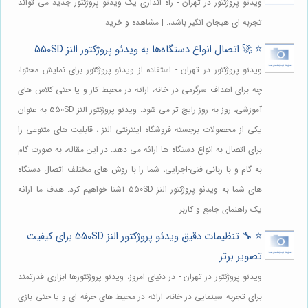
ویدئو پروژکتور در تهران - راه اندازی یک ویدئو پروژکتور جدید می تواند
تجربه ای هیجان انگیز باشد،. | مشاهده و خرید
⭐️ 🚀 اتصال انواع دستگاه‌ها به ویدئو پروژکتور النز 550SD
ویدئو پروژکتور در تهران - استفاده از ویدئو پروژکتور برای نمایش محتوا،
چه برای اهداف سرگرمی در خانه، ارائه در محیط کار و یا حتی کلاس های
آموزشی، روز به روز رایج تر می شود. ویدئو پروژکتور النز 550SD به عنوان
یکی از محصولات برجسته فروشگاه اینترنتی النز ، قابلیت های متنوعی را
برای اتصال به انواع دستگاه ها ارائه می دهد. در این مقاله، به صورت گام
به گام و با زبانی فنی-اجرایی، شما را با روش های مختلف اتصال دستگاه
های شما به ویدئو پروژکتور النز 550SD آشنا خواهیم کرد. هدف ما ارائه
یک راهنمای جامع و کاربر
⭐️ 🔧 تنظیمات دقیق ویدئو پروژکتور النز 550SD برای کیفیت
تصویر برتر
ویدئو پروژکتور در تهران - در دنیای امروز، ویدئو پروژکتورها ابزاری قدرتمند
برای تجربه سینمایی در خانه، ارائه در محیط های حرفه ای و یا حتی بازی