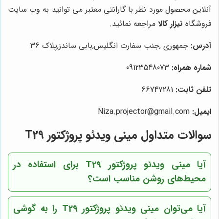
آنلاین محصول مورد نظر با گارانتی معتبر می توانید به وب سایت
فروشگاه
نیزار کالا
مراجعه نمائید.
آدرس:
جمهوری ,جنب سفارت انگلیس,بابی ساندز,پلاک 36
شماره همراه:
09123548073
تلفن ثابت:
66747281
ایمیل:
Niza.projector@gmail.com
سوالات متداول مینی ویدئو پروژکتور T29
آیا مینی ویدئو پروژکتور T29 برای استفاده در
محیط‌های روشن مناسب است؟
آیا می‌توان مینی ویدئو پروژکتور T29 را به گوشی