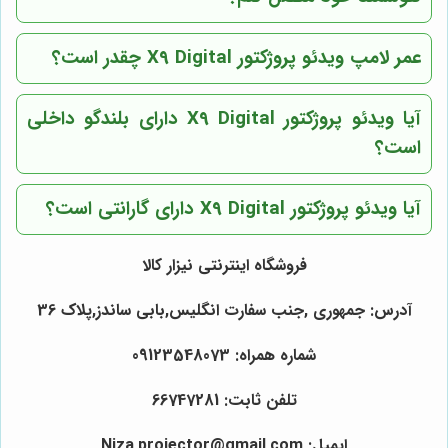
عمر لامپ ویدئو پروژکتور X9 Digital چقدر است؟
آیا ویدئو پروژکتور X9 Digital دارای بلندگو داخلی
است؟
آیا ویدئو پروژکتور X9 Digital دارای گارانتی است؟
فروشگاه اینترنتی نیزار کالا
آدرس: جمهوری ,جنب سفارت انگلیس,بابی ساندز,پلاک 36
شماره همراه: 09123548073
تلفن ثابت: 66747281
ایمیل: Niza.projector@gmail.com