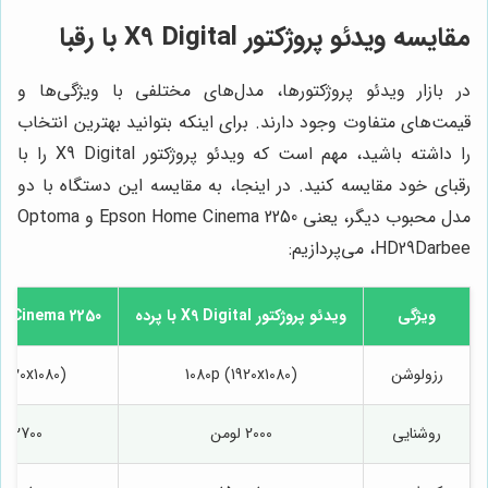
مقایسه ویدئو پروژکتور X9 Digital با رقبا
در بازار ویدئو پروژکتورها، مدل‌های مختلفی با ویژگی‌ها و
قیمت‌های متفاوت وجود دارند. برای اینکه بتوانید بهترین انتخاب
را داشته باشید، مهم است که ویدئو پروژکتور X9 Digital را با
رقبای خود مقایسه کنید. در اینجا، به مقایسه این دستگاه با دو
مدل محبوب دیگر، یعنی Epson Home Cinema 2250 و Optoma
HD29Darbee، می‌پردازیم:
ویژگی
ویدئو پروژکتور X9 Digital با پرده
e Cinema 2250
رزولوشن
1080p (1920x1080)
1920x1080)
روشنایی
2000 لومن
2700 لومن