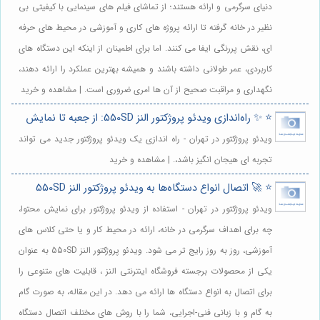
دنیای سرگرمی و ارائه هستند؛ از تماشای فیلم های سینمایی با کیفیتی بی
نظیر در خانه گرفته تا ارائه پروژه های کاری و آموزشی در محیط های حرفه
ای، نقش پررنگی ایفا می کنند. اما برای اطمینان از اینکه این دستگاه های
کاربردی، عمر طولانی داشته باشند و همیشه بهترین عملکرد را ارائه دهند،
نگهداری و مراقبت صحیح از آن ها امری ضروری است. | مشاهده و خرید
⭐️ ✨ راه‌اندازی ویدئو پروژکتور النز 550SD: از جعبه تا نمایش
ویدئو پروژکتور در تهران - راه اندازی یک ویدئو پروژکتور جدید می تواند
تجربه ای هیجان انگیز باشد،. | مشاهده و خرید
⭐️ 🚀 اتصال انواع دستگاه‌ها به ویدئو پروژکتور النز 550SD
ویدئو پروژکتور در تهران - استفاده از ویدئو پروژکتور برای نمایش محتوا،
چه برای اهداف سرگرمی در خانه، ارائه در محیط کار و یا حتی کلاس های
آموزشی، روز به روز رایج تر می شود. ویدئو پروژکتور النز 550SD به عنوان
یکی از محصولات برجسته فروشگاه اینترنتی النز ، قابلیت های متنوعی را
برای اتصال به انواع دستگاه ها ارائه می دهد. در این مقاله، به صورت گام
به گام و با زبانی فنی-اجرایی، شما را با روش های مختلف اتصال دستگاه