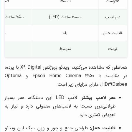
کنتراست
15000:1
000:1
عمر لامپ
50000 ساعت (LED)
7500 ساعت (Eco Mode)
قابلیت حمل
بله
خیر
قیمت
متوسط
بالا
همانطور که مشاهده می‌کنید، ویدئو پروژکتور X9 Digital با پرده،
در مقایسه با Epson Home Cinema 2250 و Optoma
HD29Darbee، دارای مزایای زیر است:
عمر لامپ بیشتر:
لامپ LED این دستگاه، عمر بسیار
طولانی‌تری نسبت به لامپ‌های معمولی دارد و نیاز به
تعویض کمتری دارد.
قابلیت حمل:
طراحی جمع و جور و وزن سبک این ویدئو