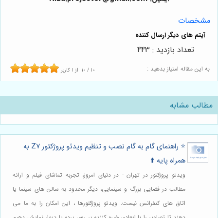
مشخصات
تعداد بازدید : 443
به این مقاله امتیاز بدهید :
10
/
10
از
1
کاربر
مطالب مشابه
⭐️ راهنمای گام به گام نصب و تنظیم ویدئو پروژکتور Z7 به
همراه پایه ⬆️
ویدئو پروژکتور در تهران - در دنیای امروز، تجربه تماشای فیلم و ارائه
مطالب در فضایی بزرگ و سینمایی، دیگر محدود به سالن های سینما یا
اتاق های کنفرانس نیست. ویدئو پروژکتورها ، این امکان را به ما می
دهند تا تصاویر را با ابعادی خیره کننده بر روی پرده یا دیوار نمایش دهیم