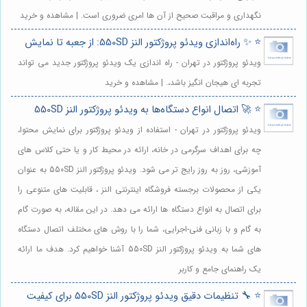
نگهداری و مراقبت صحیح از آن ها امری ضروری است. | مشاهده و خرید
⭐️ ✨ راه‌اندازی ویدئو پروژکتور النز 550SD: از جعبه تا نمایش
ویدئو پروژکتور در تهران - راه اندازی یک ویدئو پروژکتور جدید می تواند
تجربه ای هیجان انگیز باشد،. | مشاهده و خرید
⭐️ 🚀 اتصال انواع دستگاه‌ها به ویدئو پروژکتور النز 550SD
ویدئو پروژکتور در تهران - استفاده از ویدئو پروژکتور برای نمایش محتوا،
چه برای اهداف سرگرمی در خانه، ارائه در محیط کار و یا حتی کلاس های
آموزشی، روز به روز رایج تر می شود. ویدئو پروژکتور النز 550SD به عنوان
یکی از محصولات برجسته فروشگاه اینترنتی النز ، قابلیت های متنوعی را
برای اتصال به انواع دستگاه ها ارائه می دهد. در این مقاله، به صورت گام
به گام و با زبانی فنی-اجرایی، شما را با روش های مختلف اتصال دستگاه
های شما به ویدئو پروژکتور النز 550SD آشنا خواهیم کرد. هدف ما ارائه
یک راهنمای جامع و کاربر
⭐️ 🔧 تنظیمات دقیق ویدئو پروژکتور النز 550SD برای کیفیت