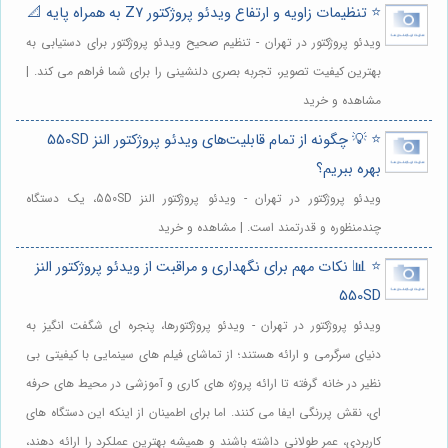
⭐️ تنظیمات زاویه و ارتفاع ویدئو پروژکتور Z7 به همراه پایه 📐
ویدئو پروژکتور در تهران - تنظیم صحیح ویدئو پروژکتور برای دستیابی به
بهترین کیفیت تصویر، تجربه بصری دلنشینی را برای شما فراهم می کند. |
مشاهده و خرید
⭐️ 💡 چگونه از تمام قابلیت‌های ویدئو پروژکتور النز 550SD
بهره ببریم؟
ویدئو پروژکتور در تهران - ویدئو پروژکتور النز 550SD، یک دستگاه
چندمنظوره و قدرتمند است. | مشاهده و خرید
⭐️ 📊 نکات مهم برای نگهداری و مراقبت از ویدئو پروژکتور النز
550SD
ویدئو پروژکتور در تهران - ویدئو پروژکتورها، پنجره ای شگفت انگیز به
دنیای سرگرمی و ارائه هستند؛ از تماشای فیلم های سینمایی با کیفیتی بی
نظیر در خانه گرفته تا ارائه پروژه های کاری و آموزشی در محیط های حرفه
ای، نقش پررنگی ایفا می کنند. اما برای اطمینان از اینکه این دستگاه های
کاربردی، عمر طولانی داشته باشند و همیشه بهترین عملکرد را ارائه دهند،