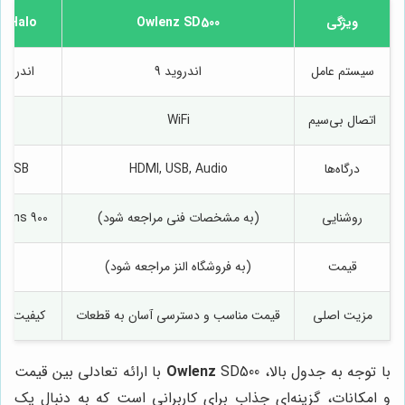
ویژگی
Owlenz SD500
 Halo+
سیستم عامل
اندروید 9
اندروید  10
اتصال بی‌سیم
WiFi
Fi
درگاه‌ها
HDMI, USB, Audio
, USB
روشنایی
(به مشخصات فنی مراجعه شود)
900 ANSI Lumens
قیمت
(به فروشگاه النز مراجعه شود)
بال
مزیت اصلی
قیمت مناسب و دسترسی آسان به قطعات
کیفیت تص
با توجه به جدول بالا،
Owlenz
SD500 با ارائه تعادلی بین قیمت
و امکانات، گزینه‌ای جذاب برای کاربرانی است که به دنبال یک