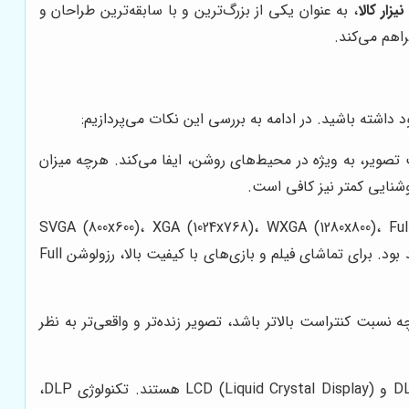
نیزار کالا
، به عنوان یکی از بزرگ‌ترین و با سابقه‌ترین طراحان و
راهم می‌کند.
 داشته باشید. در ادامه به بررسی این نکات می‌پردازیم:
‌گیری می‌شود، نقش مهمی در کیفیت تصویر، به ویژه در محیط‌های روشن، ایفا می‌کند. هرچه میزان
وشنایی کمتر نیز کافی است.
داد پیکسل‌های موجود در تصویر را مشخص می‌کند. رزولوشن‌های رایج شامل SVGA (800x600)، XGA (1024x768)، WXGA (1280x800)، Full HD
(1920x1080) و 4K UHD (3840x2160) هستند. هرچه رزولوشن بالاتر باشد، تصویر واضح‌تر و جزئیات بیشتری قابل مشاهده خواهد بود. برای تماشای فیلم و بازی‌های با کیفیت بالا، رزولوشن Full
سبت کنتراست بالاتر باشد، تصویر زنده‌تر و واقعی‌تر به نظر
دو تکنولوژی اصلی نمایش در ویدئو پروژکتورها، DLP (Digital Light Processing) و LCD (Liquid Crystal Display) هستند. تکنولوژی DLP،