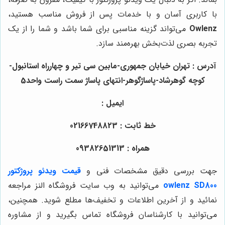
با کاربری آسان و با خدمات پس از فروش مناسب هستید،
Owlenz
می‌تواند گزینه مناسبی برای شما باشد و شما را از یک
تجربه بصری لذت‌بخش بهره‌مند سازد.
آدرس : تهران خیابان جمهوری-مابین سی تیر و چهارراه استانبول-
کوچه گوهرشاد-پاساژگوهر-انتهای پاساژ سمت راست واحد5
ایمیل :
خط ثابت : 02166748823
همراه : 09382651313
جهت بررسی دقیق مشخصات فنی و
قیمت ویدئو پروژکتور
owlenz SD800
می‌توانید به وب سایت فروشگاه النز مراجعه
نمائید و از آخرین اطلاعات و تخفیف‌ها مطلع شوید. همچنین،
می‌توانید با کارشناسان فروشگاه تماس بگیرید و از مشاوره