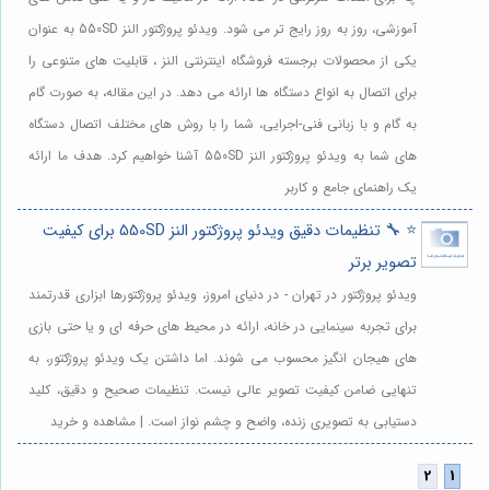
آموزشی، روز به روز رایج تر می شود. ویدئو پروژکتور النز 550SD به عنوان
یکی از محصولات برجسته فروشگاه اینترنتی النز ، قابلیت های متنوعی را
برای اتصال به انواع دستگاه ها ارائه می دهد. در این مقاله، به صورت گام
به گام و با زبانی فنی-اجرایی، شما را با روش های مختلف اتصال دستگاه
های شما به ویدئو پروژکتور النز 550SD آشنا خواهیم کرد. هدف ما ارائه
یک راهنمای جامع و کاربر
⭐️ 🔧 تنظیمات دقیق ویدئو پروژکتور النز 550SD برای کیفیت
تصویر برتر
ویدئو پروژکتور در تهران - در دنیای امروز، ویدئو پروژکتورها ابزاری قدرتمند
برای تجربه سینمایی در خانه، ارائه در محیط های حرفه ای و یا حتی بازی
های هیجان انگیز محسوب می شوند. اما داشتن یک ویدئو پروژکتور، به
تنهایی ضامن کیفیت تصویر عالی نیست. تنظیمات صحیح و دقیق، کلید
دستیابی به تصویری زنده، واضح و چشم نواز است. | مشاهده و خرید