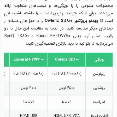
محصولات متنوعی را با ویژگی‌ها و قیمت‌های متفاوت ارائه
می‌دهند. برای اینکه بتوانید بهترین انتخاب را داشته باشید، لازم
است تا
ویدئو پروژکتور Owlenz SD800
را با مدل‌های مشابه از
برندهای دیگر مقایسه کنید. در اینجا به مقایسه این مدل با دو
رقیب اصلی آن، یعنی Epson EH-TW7100 و BenQ TK850
می‌پردازیم تا بتوانید با دید بازتری تصمیم‌گیری کنید:
ویژگی
Owlenz SD800
Epson EH-TW7100
رزولوشن
Full HD (1920x1080)
Full HD (1920x1080)
160)
روشنایی
4500 لومن
3000 لومن
کنتراست
10000:1
100000:1
قابلیت اتصال
HDMI, USB, VGA
HDMI, USB