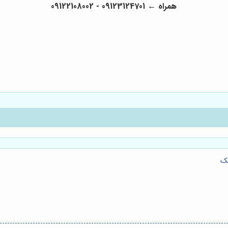
همراه ← 09123124701 - 09122108002
حک