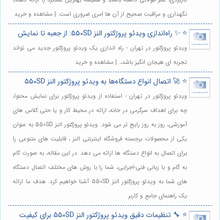
نگهداری و مراقبت صحیح از آن ها امری ضروری است. | مشاهده و خرید
⭐️ ✨ راه‌اندازی ویدئو پروژکتور النز 550SD: از جعبه تا نمایش
ویدئو پروژکتور در تهران - راه اندازی یک ویدئو پروژکتور جدید می تواند
تجربه ای هیجان انگیز باشد،. | مشاهده و خرید
⭐️ 🚀 اتصال انواع دستگاه‌ها به ویدئو پروژکتور النز 550SD
ویدئو پروژکتور در تهران - استفاده از ویدئو پروژکتور برای نمایش محتوا،
چه برای اهداف سرگرمی در خانه، ارائه در محیط کار و یا حتی کلاس های
آموزشی، روز به روز رایج تر می شود. ویدئو پروژکتور النز 550SD به عنوان
یکی از محصولات برجسته فروشگاه اینترنتی النز ، قابلیت های متنوعی را
برای اتصال به انواع دستگاه ها ارائه می دهد. در این مقاله، به صورت گام
به گام و با زبانی فنی-اجرایی، شما را با روش های مختلف اتصال دستگاه
های شما به ویدئو پروژکتور النز 550SD آشنا خواهیم کرد. هدف ما ارائه
یک راهنمای جامع و کاربر
⭐️ 🔧 تنظیمات دقیق ویدئو پروژکتور النز 550SD برای کیفیت