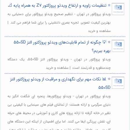
⭐️ تنظیمات زاویه و ارتفاع ویدئو پروژکتور Z7 به همراه پایه 📐
ویدئو پروژکتور در تهران - تنظیم صحیح ویدئو پروژکتور برای دستیابی به
بهترین کیفیت تصویر، تجربه بصری دلنشینی را برای شما فراهم می کند. |
مشاهده و خرید
⭐️ 💡 چگونه از تمام قابلیت‌های ویدئو پروژکتور النز 550SD
بهره ببریم؟
ویدئو پروژکتور در تهران - ویدئو پروژکتور النز 550SD، یک دستگاه
چندمنظوره و قدرتمند است. | مشاهده و خرید
⭐️ 📊 نکات مهم برای نگهداری و مراقبت از ویدئو پروژکتور النز
550SD
ویدئو پروژکتور در تهران - ویدئو پروژکتورها، پنجره ای شگفت انگیز به
دنیای سرگرمی و ارائه هستند؛ از تماشای فیلم های سینمایی با کیفیتی بی
نظیر در خانه گرفته تا ارائه پروژه های کاری و آموزشی در محیط های حرفه
ای، نقش پررنگی ایفا می کنند. اما برای اطمینان از اینکه این دستگاه های
کاربردی، عمر طولانی داشته باشند و همیشه بهترین عملکرد را ارائه دهند،