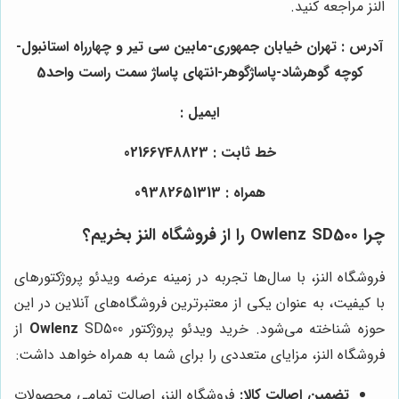
النز مراجعه کنید.
آدرس : تهران خیابان جمهوری-مابین سی تیر و چهارراه استانبول-
کوچه گوهرشاد-پاساژگوهر-انتهای پاساژ سمت راست واحد5
ایمیل :
خط ثابت : 02166748823
همراه : 09382651313
چرا Owlenz SD500 را از فروشگاه النز بخریم؟
فروشگاه النز، با سال‌ها تجربه در زمینه عرضه ویدئو پروژکتورهای
با کیفیت، به عنوان یکی از معتبرترین فروشگاه‌های آنلاین در این
حوزه شناخته می‌شود. خرید ویدئو پروژکتور
Owlenz
SD500 از
فروشگاه النز، مزایای متعددی را برای شما به همراه خواهد داشت:
تضمین اصالت کالا:
فروشگاه النز، اصالت تمامی محصولات