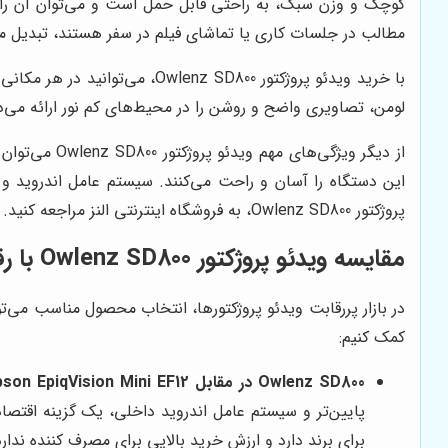
کوچک و وزن سبک، به راحتی قابل حمل است و می‌توان آن را در 
مطالب در جلسات کاری یا تماشای فیلم در سفر هستند، تبدیل می
لومن، تصاویری واضح و روشن را در محیط‌های کم نور ارائه می‌ده
از دیگر ویژ
این دستگاه را آسان و راحت می‌کنند. سیستم عامل اندروید و ر
پروژکتور Owlenz SD800، به فروشگاه اینترنتی النز مراجعه کنید.
مقایسه ویدئو پروژکتور Owlenz SD800 با رقبا
کمک کنیم:
Owlenz SD800 در مقابل Epson EpiqVision Mini EF12:
برای برند دارد و ارزش خرید بالایی برای مصرف کننده ندار