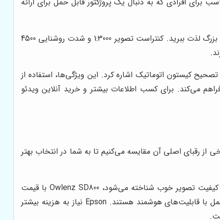
 برای افرادی که به دنبال یک پروژکتور قابل حمل برای ارائه
با خرید ویدئو پروژکتور Owlenz SD800، می‌توانید در هر مکانی یک سینمای شخصی داشته باشید و از تماشای فیلم و سریال در ابعاد بزرگ لذت ببرید. کنتراست تصویر 1:3000 و شدت روشنایی 4500
د.
 تنظیم فوکوس دستی و تصحیح کیستون اتوماتیک اشاره کرد. این ویژگی‌ها، استفاده از
فراهم می‌کند. برای کسب اطلاعات بیشتر و خرید آنلاین ویدئو
ئو پروژکتورها، انتخاب محصول مناسب می‌تواند دشوار باشد. در این بخش، ویدئو پروژکتور Owlenz SD800 را با برخی از رقبای اصلی آن مقایسه می‌کنیم تا به شما در انتخاب بهتر
در حالی که Epson EpiqVision Mini EF12 به دلیل طراحی زیبا و کیفیت تصویر خوب شناخته می‌شود، Owlenz SD800 با قیمت
پایین‌تر و سیستم عامل اندروید داخلی، یک گزینه اقتصادی‌تر و کاربردی‌تر برای کاربرانی است که به دنبال یک پروژکتور قابل حمل با قابلیت‌های هوشمند هستند. Epson نیاز به هزینه بیشتر
ت.