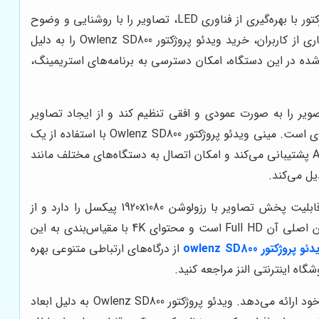
ویدئو پروژکتور Owlenz SD800، یک دستگاه چندمنظوره است که برای مصارف خانگی، آموزشی و تجاری طراحی شده است. این پروژکتور با بهره‌گیری از فناوری LED، تصاویر را با روشنایی و وضوح
قابل قبولی به نمایش می‌گذارد. استقبال از این محصول در فروشگاه النز، گویای محبوبیت و رضایت کاربران از عملکرد آن است. بسیاری از کاربران، خرید ویدئو پروژکتور Owlenz SD800 را به دلیل
ده در این دستگاه، امکان دسترسی به برنامه‌های استریمینگ،
اربر امکان می‌دهد تا تصویر را به صورت عمودی و افقی تنظیم کند و از ایجاد تصاویر
ذوزنقه‌ای جلوگیری کند. این ویژگی به ویژه در شرایطی که پروژکتور در زاویه‌ای نامناسب نسبت به صفحه نمایش قرار دارد، بسیار کاربردی است. مینی ویدئو پروژکتور Owlenz SD800 با استفاده از یک
منبع نور LED، طول عمر بالایی دارد و مصرف انرژی آن نیز پایین است. این دستگاه از درگاه‌های ورودی متنوعی مانند HDMI، USB و AV پشتیبانی می‌کند و امکان اتصال به دستگاه‌های مختلف مانند
ویدئو پروژکتور Owlenz SD800 با پشتیبانی از کیفیت‌های HD و Full HD، تجربه‌ای بصری لذت‌بخش را ارائه می‌دهد. این دستگاه قابلیت پخش تصاویر با رزولوشن 1920x1080 پیکسل را دارد و از
فرمت‌های مختلف ویدئویی پشتیبانی می‌کند. اگرچه این پروژکتور از کیفیت 4K نیز پشتیبانی می‌کند، اما باید توجه داشت که رزولوشن اصلی آن Full HD است و محتوای 4K با مقیاس‌بندی به این
ئو پروژکتور owlenz SD800
از درگاه‌های ارتباطی متنوعی بهره
اه اینترنتی النز مراجعه کنید.
فروشگاه النز به عنوان یکی از فروشگاه‌های معتبر در زمینه عرضه ویدئو پروژکتور و تجهیزات جانبی، محصولات باکیفیتی را به مشتریان خود ارائه می‌دهد. ویدئو پروژکتور Owlenz SD800 به دلیل ابعاد