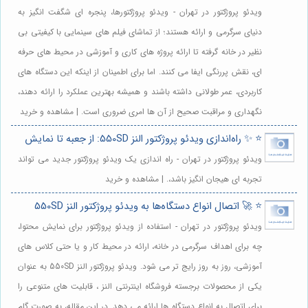
ویدئو پروژکتور در تهران - ویدئو پروژکتورها، پنجره ای شگفت انگیز به
دنیای سرگرمی و ارائه هستند؛ از تماشای فیلم های سینمایی با کیفیتی بی
نظیر در خانه گرفته تا ارائه پروژه های کاری و آموزشی در محیط های حرفه
ای، نقش پررنگی ایفا می کنند. اما برای اطمینان از اینکه این دستگاه های
کاربردی، عمر طولانی داشته باشند و همیشه بهترین عملکرد را ارائه دهند،
نگهداری و مراقبت صحیح از آن ها امری ضروری است. | مشاهده و خرید
⭐️ ✨ راه‌اندازی ویدئو پروژکتور النز 550SD: از جعبه تا نمایش
ویدئو پروژکتور در تهران - راه اندازی یک ویدئو پروژکتور جدید می تواند
تجربه ای هیجان انگیز باشد،. | مشاهده و خرید
⭐️ 🚀 اتصال انواع دستگاه‌ها به ویدئو پروژکتور النز 550SD
ویدئو پروژکتور در تهران - استفاده از ویدئو پروژکتور برای نمایش محتوا،
چه برای اهداف سرگرمی در خانه، ارائه در محیط کار و یا حتی کلاس های
آموزشی، روز به روز رایج تر می شود. ویدئو پروژکتور النز 550SD به عنوان
یکی از محصولات برجسته فروشگاه اینترنتی النز ، قابلیت های متنوعی را
برای اتصال به انواع دستگاه ها ارائه می دهد. در این مقاله، به صورت گام