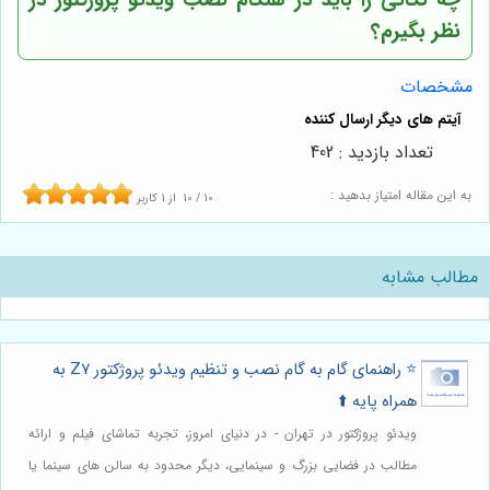
چه نکاتی را باید در هنگام نصب ویدئو پروژکتور در
نظر بگیرم؟
مشخصات
تعداد بازدید : 402
به این مقاله امتیاز بدهید :
10
/
10
از
1
کاربر
مطالب مشابه
⭐️ راهنمای گام به گام نصب و تنظیم ویدئو پروژکتور Z7 به
همراه پایه ⬆️
ویدئو پروژکتور در تهران - در دنیای امروز، تجربه تماشای فیلم و ارائه
مطالب در فضایی بزرگ و سینمایی، دیگر محدود به سالن های سینما یا