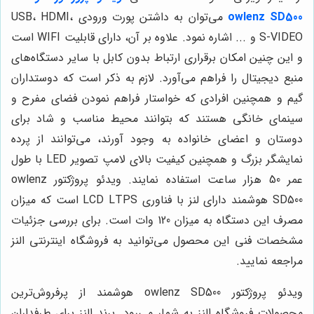
owlenz SD500
می‌توان به داشتن پورت ورودی USB، HDMI،
S-VIDEO و ... اشاره نمود. علاوه بر آن، دارای قابلیت WIFI است
و این چنین امکان برقراری ارتباط بدون کابل با سایر دستگاه‌های
منبع دیجیتال را فراهم می‌آورد. لازم به ذکر است که دوستداران
گیم و همچنین افرادی که خواستار فراهم نمودن فضای مفرح و
سینمای خانگی هستند که بتوانند محیط مناسب و شاد برای
دوستان و اعضای خانواده به وجود آورند، می‌توانند از پرده
نمایشگر بزرگ و همچنین کیفیت بالای لامپ تصویر LED با طول
عمر 50 هزار ساعت استفاده نمایند. ویدئو پروژکتور owlenz
SD500 هوشمند دارای لنز با فناوری LCD LTPS است که میزان
مصرف این دستگاه به میزان 120 وات است. برای بررسی جزئیات
مشخصات فنی این محصول می‌توانید به فروشگاه اینترنتی النز
مراجعه نمایید.
ویدئو پروژکتور owlenz SD500 هوشمند از پرفروش‌ترین
محصولات فروشگاه النز به شمار می‌رود. برند النز برای طرفداران