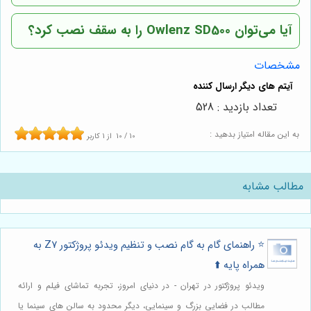
آیا می‌توان Owlenz SD500 را به سقف نصب کرد؟
مشخصات
تعداد بازدید : 528
به این مقاله امتیاز بدهید :
10
/
10
از
1
کاربر
مطالب مشابه
⭐️ راهنمای گام به گام نصب و تنظیم ویدئو پروژکتور Z7 به
همراه پایه ⬆️
ویدئو پروژکتور در تهران - در دنیای امروز، تجربه تماشای فیلم و ارائه
مطالب در فضایی بزرگ و سینمایی، دیگر محدود به سالن های سینما یا