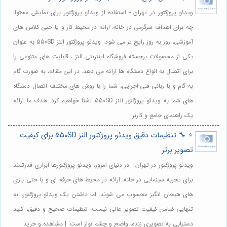
ویدئو پروژکتور در تهران - استفاده از ویدئو پروژکتور برای نمایش محتوا،
چه برای اهداف سرگرمی در خانه، ارائه در محیط کار و یا حتی کلاس های
آموزشی، روز به روز رایج تر می شود. ویدئو پروژکتور النز 550SD به عنوان
یکی از محصولات برجسته فروشگاه اینترنتی النز ، قابلیت های متنوعی را
برای اتصال به انواع دستگاه ها ارائه می دهد. در این مقاله، به صورت گام
به گام و با زبانی فنی-اجرایی، شما را با روش های مختلف اتصال دستگاه
های شما به ویدئو پروژکتور النز 550SD آشنا خواهیم کرد. هدف ما ارائه
یک راهنمای جامع و کاربر
⭐️ 🔧 تنظیمات دقیق ویدئو پروژکتور النز 550SD برای کیفیت
تصویر برتر
ویدئو پروژکتور در تهران - در دنیای امروز، ویدئو پروژکتورها ابزاری قدرتمند
برای تجربه سینمایی در خانه، ارائه در محیط های حرفه ای و یا حتی بازی
های هیجان انگیز محسوب می شوند. اما داشتن یک ویدئو پروژکتور، به
تنهایی ضامن کیفیت تصویر عالی نیست. تنظیمات صحیح و دقیق، کلید
دستیابی به تصویری زنده، واضح و چشم نواز است. | مشاهده و خرید