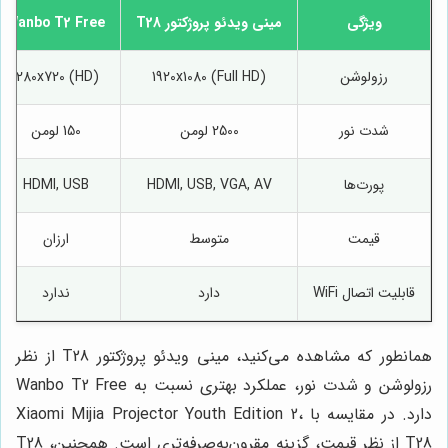
ویژگی
مینی ویدئو پروژکتور T28
Wanbo T2 Free
رزولوشن
1920x1080 (Full HD)
1280x720 (HD)
شدت نور
2500 لومن
150 لومن
پورت‌ها
HDMI, USB, VGA, AV
HDMI, USB
قیمت
متوسط
ارزان
قابلیت اتصال WiFi
دارد
ندارد
همانطور که مشاهده می‌کنید، مینی ویدئو پروژکتور T28 از نظر
رزولوشن و شدت نور، عملکرد بهتری نسبت به Wanbo T2 Free
دارد. در مقایسه با Xiaomi Mijia Projector Youth Edition 2،
T28 از نظر قیمت، گزینه مقرون‌به‌صرفه‌تری است. همچنین، T28