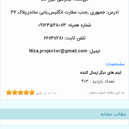
آدرس: جمهوری ,جنب سفارت انگلیس,بابی ساندز,پلاک 36
شماره همراه: 09123548073
تلفن ثابت: 66747281
ایمیل: Niza.projector@gmail.com
مشخصات
تعداد بازدید : 403
به این مقاله امتیاز بدهید :
10
/
10
از
1
کاربر
مطالب مشابه