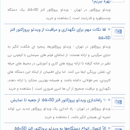
بهره ببریم؟
ویدئو پروژکتور در تهران - ویدئو پروژکتور النز 550SD، یک دستگاه
چندمنظوره و قدرتمند است. | مشاهده و خرید
⭐️ 📊 نکات مهم برای نگهداری و مراقبت از ویدئو پروژکتور النز
550SD
ویدئو پروژکتور در تهران - ویدئو پروژکتورها، پنجره ای شگفت انگیز به
دنیای سرگرمی و ارائه هستند؛ از تماشای فیلم های سینمایی با کیفیتی بی
نظیر در خانه گرفته تا ارائه پروژه های کاری و آموزشی در محیط های حرفه
ای، نقش پررنگی ایفا می کنند. اما برای اطمینان از اینکه این دستگاه های
کاربردی، عمر طولانی داشته باشند و همیشه بهترین عملکرد را ارائه دهند،
نگهداری و مراقبت صحیح از آن ها امری ضروری است. | مشاهده و خرید
⭐️ ✨ راه‌اندازی ویدئو پروژکتور النز 550SD: از جعبه تا نمایش
ویدئو پروژکتور در تهران - راه اندازی یک ویدئو پروژکتور جدید می تواند
تجربه ای هیجان انگیز باشد،. | مشاهده و خرید
⭐️ 🚀 اتصال انواع دستگاه‌ها به ویدئو پروژکتور النز 550SD