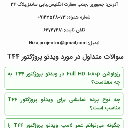
آدرس: جمهوری ,جنب سفارت انگلیس,بابی ساندز,پلاک 36
شماره همراه: 09123548073
تلفن ثابت: 66747281
ایمیل: Niza.projector@gmail.com
سوالات متداول در مورد ویدئو پروژکتور T44
رزولوشن Full HD 1080p در ویدئو پروژکتور T44 به
چه معناست؟
چه نوع پرده نمایشی برای ویدئو پروژکتور T44
مناسب است؟
چگونه می‌توانم عمر لامپ ویدئو پروژکتور T44 را