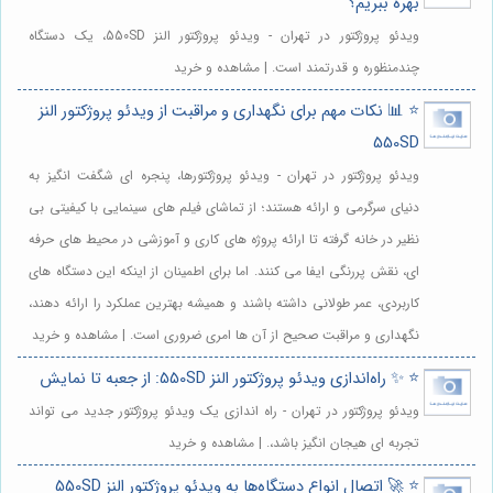
بهره ببریم؟
ویدئو پروژکتور در تهران - ویدئو پروژکتور النز 550SD، یک دستگاه
چندمنظوره و قدرتمند است. | مشاهده و خرید
⭐️ 📊 نکات مهم برای نگهداری و مراقبت از ویدئو پروژکتور النز
550SD
ویدئو پروژکتور در تهران - ویدئو پروژکتورها، پنجره ای شگفت انگیز به
دنیای سرگرمی و ارائه هستند؛ از تماشای فیلم های سینمایی با کیفیتی بی
نظیر در خانه گرفته تا ارائه پروژه های کاری و آموزشی در محیط های حرفه
ای، نقش پررنگی ایفا می کنند. اما برای اطمینان از اینکه این دستگاه های
کاربردی، عمر طولانی داشته باشند و همیشه بهترین عملکرد را ارائه دهند،
نگهداری و مراقبت صحیح از آن ها امری ضروری است. | مشاهده و خرید
⭐️ ✨ راه‌اندازی ویدئو پروژکتور النز 550SD: از جعبه تا نمایش
ویدئو پروژکتور در تهران - راه اندازی یک ویدئو پروژکتور جدید می تواند
تجربه ای هیجان انگیز باشد،. | مشاهده و خرید
⭐️ 🚀 اتصال انواع دستگاه‌ها به ویدئو پروژکتور النز 550SD