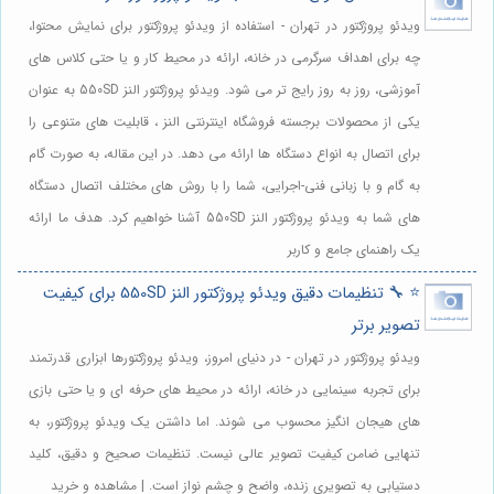
ویدئو پروژکتور در تهران - استفاده از ویدئو پروژکتور برای نمایش محتوا،
چه برای اهداف سرگرمی در خانه، ارائه در محیط کار و یا حتی کلاس های
آموزشی، روز به روز رایج تر می شود. ویدئو پروژکتور النز 550SD به عنوان
یکی از محصولات برجسته فروشگاه اینترنتی النز ، قابلیت های متنوعی را
برای اتصال به انواع دستگاه ها ارائه می دهد. در این مقاله، به صورت گام
به گام و با زبانی فنی-اجرایی، شما را با روش های مختلف اتصال دستگاه
های شما به ویدئو پروژکتور النز 550SD آشنا خواهیم کرد. هدف ما ارائه
یک راهنمای جامع و کاربر
⭐️ 🔧 تنظیمات دقیق ویدئو پروژکتور النز 550SD برای کیفیت
تصویر برتر
ویدئو پروژکتور در تهران - در دنیای امروز، ویدئو پروژکتورها ابزاری قدرتمند
برای تجربه سینمایی در خانه، ارائه در محیط های حرفه ای و یا حتی بازی
های هیجان انگیز محسوب می شوند. اما داشتن یک ویدئو پروژکتور، به
تنهایی ضامن کیفیت تصویر عالی نیست. تنظیمات صحیح و دقیق، کلید
دستیابی به تصویری زنده، واضح و چشم نواز است. | مشاهده و خرید