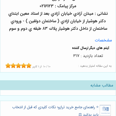
مرکز پیامک : 0216123
نشانی : ميدان آزادي خيابان آزادي بعد از استاد معين ابتداي
دكتر هوشيار از خيابان ازادي ( ساختمان دولفين ) - ورودي
ساختمان از داخل دكتر هوشيار پلاك ٨٣ طبقه ي دوم و سوم
مشخصات
تعداد بازدید : 317
به این مقاله امتیاز بدهید :
10
/
10
از
1
کاربر
مطالب مشابه
⭐️ راهنمای جامع خرید ترازو؛ نکات کلیدی که قبل از انتخاب
باید بدانید ⚖️