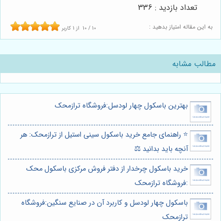
تعداد بازدید : 336
به این مقاله امتیاز بدهید :
10
/
10
از
1
کاربر
مطالب مشابه
بهترین باسکول چهار لودسل:فروشگاه ترازمحک
⭐️ راهنمای جامع خرید باسکول سینی استیل از ترازمحک: هر
آنچه باید بدانید ⚖️
خرید باسکول چرخدار از دفتر فروش مرکزی باسکول محک
:فروشگاه ترازمحک
باسکول چهار لودسل و کاربرد آن در صنایع سنگین:فروشگاه
ترازمحک