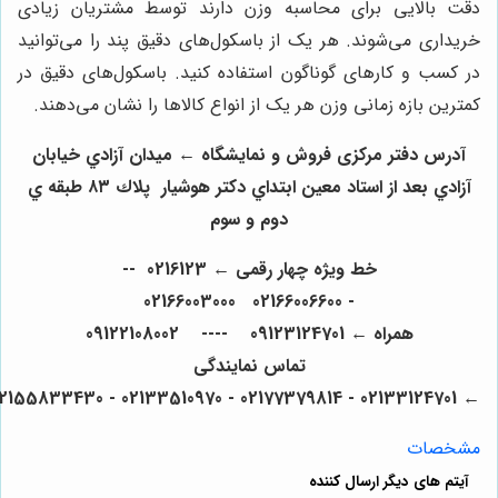
دقت بالایی برای محاسبه وزن دارند توسط مشتریان زیادی
خریداری می‌شوند. هر یک از باسکول‌های دقیق پند را می‌توانید
در کسب و کارهای گوناگون استفاده کنید. باسکول‌های دقیق در
کمترین بازه زمانی وزن هر یک از انواع کالاها را نشان می‌دهند.
آدرس دفتر مرکزی فروش و نمایشگاه ← ميدان آزادي خيابان
آزادي بعد از استاد معين ابتداي دكتر هوشيار پلاك ٨٣ طبقه ي
دوم و سوم
خط ویژه چهار رقمی ← 0216123 --
- 02166006600 02166003000
همراه ← 09123124701 ---- 09122108002
تماس نمایندگی
← 02133124701 - 02177379814 - 02133510970 - 02155833430
مشخصات