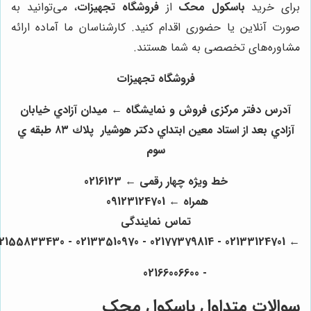
رای خرید
باسکول محک
از
فروشگاه تجهیزات
، می‌توانید به
ورت آنلاین یا حضوری اقدام کنید. کارشناسان ما آماده ارائه
شاوره‌های تخصصی به شما هستند.
فروشگاه تجهیزات
آدرس دفتر مرکزی فروش و نمایشگاه ← ميدان آزادي خيابان
آزادي بعد از استاد معين ابتداي دكتر هوشيار پلاك ٨٣ طبقه ي
سوم
خط ویژه چهار رقمی ← 0216123
همراه ← 09123124701
تماس نمایندگی
← 02133124701 - 02177379814 - 02133510970 - 021
- 02166006600
والات متداول باسکول محک