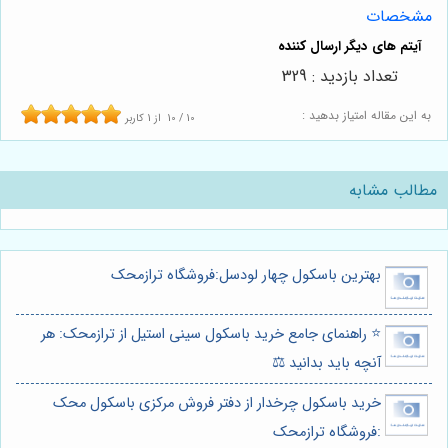
شخصات
تعداد بازدید : 329
ه این مقاله امتیاز بدهید :
10
/
10
از
1
کاربر
طالب مشابه
بهترین باسکول چهار لودسل:فروشگاه ترازمحک
⭐️ راهنمای جامع خرید باسکول سینی استیل از ترازمحک: هر
آنچه باید بدانید ⚖️
خرید باسکول چرخدار از دفتر فروش مرکزی باسکول محک
:فروشگاه ترازمحک