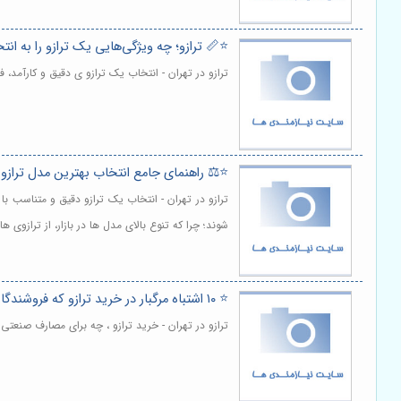
⭐️📏 ترازو؛ چه ویژگی‌هایی یک ترازو را به ا
ترازو در تهران - انتخاب یک ترازو ی دقیق و کارآمد،
⭐️⚖️ راهنمای جامع انتخاب بهترین مدل ترازو
ترازو در تهران - انتخاب یک ترازو دقیق و متناسب
شوند؛ چرا که تنوع بالای مدل ها در بازار، از ترازو
⭐️ ۱۰ اشتباه مرگبار در خرید ترازو که فروشندگان به شما نمی‌گویند! ⚖️
ترازو در تهران - خرید ترازو ، چه برای مصارف صنعت