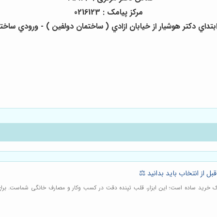
مرکز پیامک : 0216123
 دكتر هوشيار از خيابان ازادي ( ساختمان دولفين ) - ورودي ساختمان از داخل دك
بل از انتخاب باید بدانید ⚖️
 یک خرید ساده است؛ این ابزار، قلب تپنده دقت در کسب وکار و مصارف خانگی شماست. برای ا