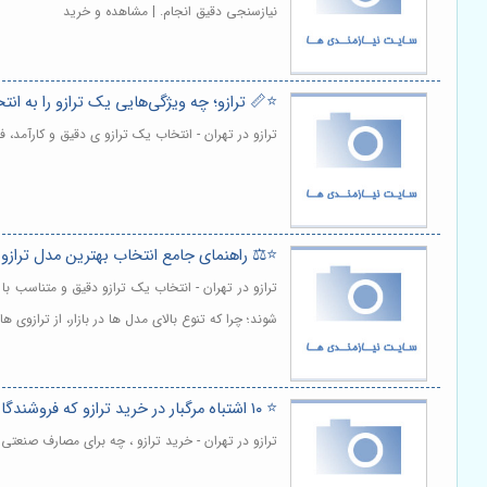
نیازسنجی دقیق انجام. | مشاهده و خرید
⭐️📏 ترازو؛ چه ویژگی‌هایی یک ترازو را به ا
ترازو در تهران - انتخاب یک ترازو ی دقیق و کارآمد،
⭐️⚖️ راهنمای جامع انتخاب بهترین مدل ترازو
ترازو در تهران - انتخاب یک ترازو دقیق و متناسب
شوند؛ چرا که تنوع بالای مدل ها در بازار، از ترازو
⭐️ ۱۰ اشتباه مرگبار در خرید ترازو که فروشندگان به شما نمی‌گویند! ⚖️
ترازو در تهران - خرید ترازو ، چه برای مصارف صنعت