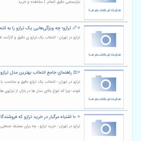
نیازسنجی دقیق انجام. | مشاهده و خرید
⭐️📏 ترازو؛ چه ویژگی‌هایی یک ترازو را به ا
ترازو در تهران - انتخاب یک ترازو ی دقیق و کارآمد،
⭐️⚖️ راهنمای جامع انتخاب بهترین مدل ترازو
ترازو در تهران - انتخاب یک ترازو دقیق و متناسب
شوند؛ چرا که تنوع بالای مدل ها در بازار، از ترازو
⭐️ ۱۰ اشتباه مرگبار در خرید ترازو که فروشندگان به شما نمی‌گویند! ⚖️
ترازو در تهران - خرید ترازو ، چه برای مصارف صنعت