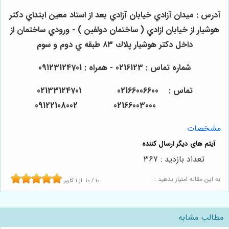
آدرس : ميدان آزادي خيابان آزادي بعد از استاد معين ابتداي دكتر
هوشيار از خيابان ازادي ( ساختمان دولفين ) - ورودي ساختمان از
داخل دكتر هوشيار پلاك ٨٣ طبقه ي دوم و سوم
شماره تماس : 0216123 - همراه : 09123124701
تماس : 02166006600 02133124701
02166003000 09122108002
مشخصات
تعداد بازدید : 367
به این مقاله امتیاز بدهید :
10
/
10
از
1
کاربر
مطالب مشابه