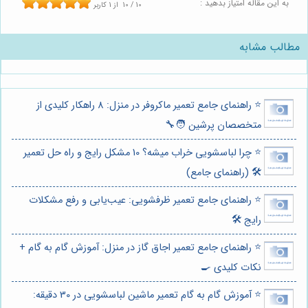
به این مقاله امتیاز بدهید :
10
/
10
از
1
کاربر
مطالب مشابه
⭐️ راهنمای جامع تعمیر ماکروفر در منزل: 8 راهکار کلیدی از
متخصصان پرشین 🧑‍🔧
⭐️ چرا لباسشویی خراب میشه؟ 10 مشکل رایج و راه حل تعمیر
🛠️ (راهنمای جامع)
⭐️ راهنمای جامع تعمیر ظرفشویی: عیب‌یابی و رفع مشکلات
رایج 🛠️
⭐️ راهنمای جامع تعمیر اجاق گاز در منزل: آموزش گام به گام +
نکات کلیدی 🍳
⭐️ آموزش گام به گام تعمیر ماشین لباسشویی در 30 دقیقه: