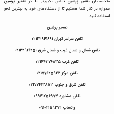
متخصصان
تعمیر پرشین
تماس بگیرید. ما در
تعمیر پرشین
همواره در کنار شما هستیم تا از دستگاه‌های خود به بهترین نحو
استفاده کنید.
تعمیر پرشین
تلفن سراسر تهران 02122941691
تلفن شمال و شمال غرب و شمال شرق 02122941251
تلفن غرب 02144376835
تلفن مرکز 02177625942
تلفن شرق و جنوب 02177413853
تلفن مشاوره 09941256973
واتساپ 09101459274