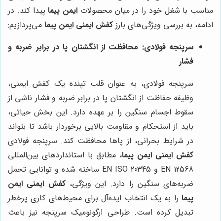
مناسب با شغل خود را در میان محصولات
ایمن پیما
پیدا کند. در
ادامه، به بررسی ویژگی‌های بارز
کفش ایمنی ایمن پیما
می‌پردازیم:
سرپنجه فولادی: محافظت از انگشتان پا در برابر ضربه و
فشار
سرپنجه فولادی، به عنوان قلب تپنده یک کفش ایمنی،
وظیفه حفاظت از انگشتان پا در برابر ضربه و فشار ناشی از
سقوط اجسام سنگین را بر عهده دارد. این بخش حیاتی،
باید از استحکام و مقاومت بالایی برخوردار باشد تا بتواند
در شرایط بحرانی، از پاها محافظت کند. سرپنجه فولادی
کفش ایمنی ایمن پیما
، مطابق با استانداردهای بین‌المللی
EN 12568 و EN ISO 20345 ساخته شده و توانایی تحمل
ضربه‌های سنگین را دارد. این ویژگی،
کفش ایمنی ایمن
پیما
را به یک انتخاب ایده‌آل برای محیط‌های کاری پرخطر
تبدیل کرده است. طراحی ارگونومیک سرپنجه نیز باعث