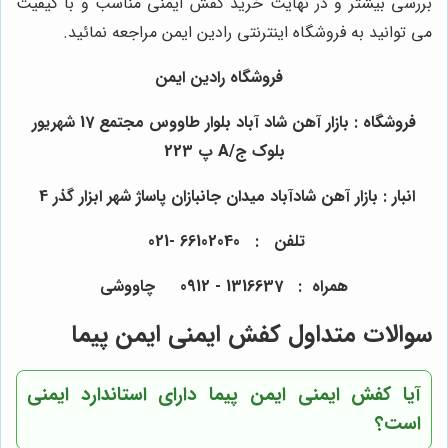
بررسی بیشتر و در نهایت خرید کفش ایمنی مناسب و با کیفیت
می توانید به فروشگاه اینترنتی رادین ایمن مراجعه نمائید.
فروشگاه رادین ایمن
فروشگاه : بازار آهن شاد آباد بلوار طاووس مجتمع 17 شهریور
بلوک ج/A پ 223
انبار : بازار آهن شادآباد میدان جانبازان پاساژ شهر ابزار گذر 4
تلفن : 66102040 -021
همراه : 1316637 - 0912 چاووشی
سوالات متداول کفش ایمنی ایمن پیما
آیا کفش ایمنی ایمن پیما دارای استاندارد ایمنی
است؟