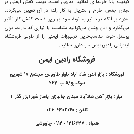
کیفیت بالا خریداری نمائید. بدیهی است، قیمت کفش ایمنی بر
مبنای جنس، طرح و متریال به کار رفته در آن تعیین می‌گردد.
علاوه بر آنکه برند نیز به نوبۀ خود بر روی قیمت کفش کار تأثیر
می‌گذارد و این چنین می‌توانید متناسب با نیازی که دارید، برای
پرسنل خود، مناسب‌ترین تجهیزات ایمنی را از طریق فروشگاه
اینترنتی رادین ایمن خریداری نمائید.
فروشگاه رادین ایمن
فروشگاه : بازار آهن شاد آباد بلوار طاووس مجتمع 17 شهریور
بلوک ج/A پ 223
انبار : بازار آهن شادآباد میدان جانبازان پاساژ شهر ابزار گذر 4
تلفن : 66102040 -021
همراه : 1316637 - 0912 چاووشی