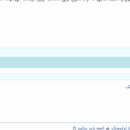
حک
ترازمحک: هر آنچه باید بدانید ⚖️