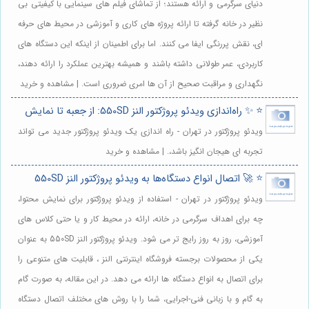
دنیای سرگرمی و ارائه هستند؛ از تماشای فیلم های سینمایی با کیفیتی بی
نظیر در خانه گرفته تا ارائه پروژه های کاری و آموزشی در محیط های حرفه
ای، نقش پررنگی ایفا می کنند. اما برای اطمینان از اینکه این دستگاه های
کاربردی، عمر طولانی داشته باشند و همیشه بهترین عملکرد را ارائه دهند،
نگهداری و مراقبت صحیح از آن ها امری ضروری است. | مشاهده و خرید
⭐️ ✨ راه‌اندازی ویدئو پروژکتور النز 550SD: از جعبه تا نمایش
ویدئو پروژکتور در تهران - راه اندازی یک ویدئو پروژکتور جدید می تواند
تجربه ای هیجان انگیز باشد،. | مشاهده و خرید
⭐️ 🚀 اتصال انواع دستگاه‌ها به ویدئو پروژکتور النز 550SD
ویدئو پروژکتور در تهران - استفاده از ویدئو پروژکتور برای نمایش محتوا،
چه برای اهداف سرگرمی در خانه، ارائه در محیط کار و یا حتی کلاس های
آموزشی، روز به روز رایج تر می شود. ویدئو پروژکتور النز 550SD به عنوان
یکی از محصولات برجسته فروشگاه اینترنتی النز ، قابلیت های متنوعی را
برای اتصال به انواع دستگاه ها ارائه می دهد. در این مقاله، به صورت گام
به گام و با زبانی فنی-اجرایی، شما را با روش های مختلف اتصال دستگاه