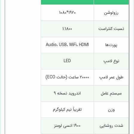
رزولوشن
1920*1080
نسبت کنتراست
1:1800
پورت‌ها
Audio، USB، WiFi، HDMI
نوع لامپ
LED
طول عمر لامپ
20000 ساعت (حالت ECO)
سیستم عامل
اندروید نسخه 9
وزن
تقریباً نیم کیلوگرم
شدت روشنایی
1900 انسی لومنز