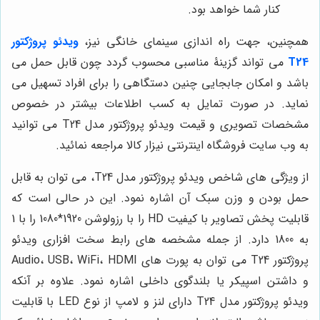
کنار شما خواهد بود.
همچنین، جهت راه اندازی سینمای خانگی نیز،
ویدئو پروژکتور
T24
می تواند گزینۀ مناسبی محسوب گردد چون قابل حمل می
باشد و امکان جابجایی چنین دستگاهی را برای افراد تسهیل می
نماید. در صورت تمایل به کسب اطلاعات بیشتر در خصوص
مشخصات تصویری و قیمت ویدئو پروژکتور مدل T24 می توانید
به وب سایت فروشگاه اینترنتی نیزار کالا مراجعه نمائید.
از ویژگی های شاخص ویدئو پروژکتور مدل T24، می توان به قابل
حمل بودن و وزن سبک آن اشاره نمود. این در حالی است که
قابلیت پخش تصاویر با کیفیت HD را با رزولوشن 1920*1080 را با 1
به 1800 دارد. از جمله مشخصه های رابط سخت افزاری ویدئو
پروژکتور T24 می توان به پورت های Audio، USB، WiFi، HDMI
و داشتن اسپیکر یا بلندگوی داخلی اشاره نمود. علاوه بر آنکه
ویدئو پروژکتور مدل T24 دارای لنز و لامپ از نوع LED با قابلیت