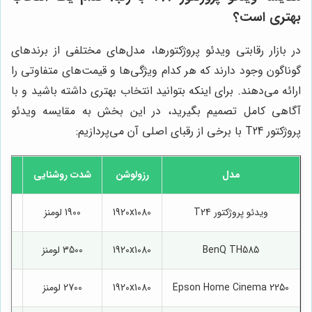
بهتری است؟
در بازار رقابتی ویدئو پروژکتورها، مدل‌های مختلفی از برندهای
گوناگون وجود دارند که هر کدام ویژگی‌ها و قیمت‌های متفاوتی را
ارائه می‌دهند. برای اینکه بتوانید انتخاب بهتری داشته باشید و با
آگاهی کامل تصمیم بگیرید، در این بخش به مقایسه ویدئو
پروژکتور T24 با برخی از رقبای اصلی آن می‌پردازیم:
مدل
رزولوشن
شدت روشنایی
قیم
ویدئو پروژکتور T24
1920x1080
1900 لومنز
BenQ TH585
1920x1080
3500 لومنز
Epson Home Cinema 2250
1920x1080
2700 لومنز