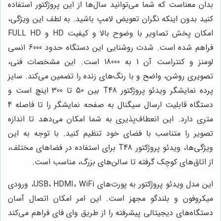
بدان معناست که شما می‌توانید سال‌ها از این پروژکتور استفاده
کنید بدون اینکه نگران تعویض لامپ باشید. به لطف این ویژگی،
امکان پخش تصاویر با وضوح بالا و کیفیت HD و FULL HD
فراهم شده است. شدت روشنایی این دستگاه حدود 6000 انسی
لومنز و کنتراست آن 1 به 18000 است. این مشخصات فنی،
تصویری روشن، واضح و با رنگ‌های زنده را تضمین می‌کند. سایز
پرده نمایشگر ویدئو پروژکتور T48 بین 50 تا 300 اینچ است و
دستگاه قابلیت ارسال سیگنال به صفحه نمایشگر را تا فاصله 4
متری دارد. این انعطاف‌پذیری به شما امکان می‌دهد تا اندازه
تصویر را متناسب با فضای خود تنظیم کنید. با توجه به این
ویژگی‌ها، ویدئو پروژکتور T48 برای استفاده در فضاهای مختلف،
از اتاق‌های کوچک گرفته تا سالن‌های بزرگ، مناسب است.
این مدل ویدئو پروژکتور به پورت‌های USB، HDMI، WiFi، ورودی
میکروفون و بلندگو مجهز است. این امر امکان اتصال آسان
دستگاه‌های دیجیتالی پیشرفته را از طریق وای فای فراهم می‌کند