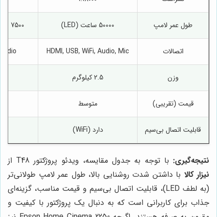
طول عمر لامپ
50000 ساعت (LED)
7500 ساعت (لامپ UHP)
اتصالات
HDMI, USB, WiFi, Audio, Mic
Audio
وزن
2.5 کیلوگرم
3.9 کیل
قیمت (تقریبی)
متوسط
قابلیت اتصال بی‌سیم
دارد (WiFi)
نتیجه‌گیری:
با توجه به جدول مقایسه، ویدئو پروژکتور T48 از
نیزار کالا
با داشتن شدت روشنایی بالا، طول عمر لامپ طولانی‌تر
(به لطف LED)، قابلیت اتصال بی‌سیم و قیمت مناسب، گزینه‌ای
جذاب برای کاربرانی است که به دنبال یک پروژکتور با کیفیت و
مقرون به صرفه هستند. اگرچه Epson Home Cinema 2250 نیز