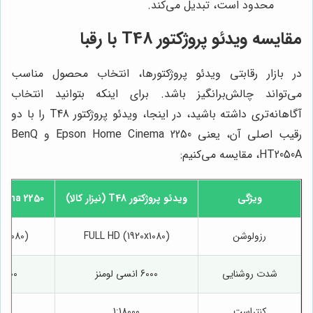
محدود است، تبدیل می‌کند.
مقایسه ویدئو پروژکتور T48 با رقبا
در بازار رقابتی ویدئو پروژکتورها، انتخاب محصول مناسب
می‌تواند چالش‌برانگیز باشد. برای اینکه بتوانید انتخاب
آگاهانه‌تری داشته باشید، در اینجا، ویدئو پروژکتور T48 را با دو
رقیب اصلی آن، یعنی Epson Home Cinema 2250 و BenQ
HT2050A، مقایسه می‌کنیم:
ویژگی
ویدئو پروژکتور T48 (
نیزار کالا
)
nema 2250
رزولوشن
FULL HD (1920x1080)
0x1080)
شدت روشنایی
6000 انسی لومنز
2700 انسی لومن
کنتراست
1:18000
0