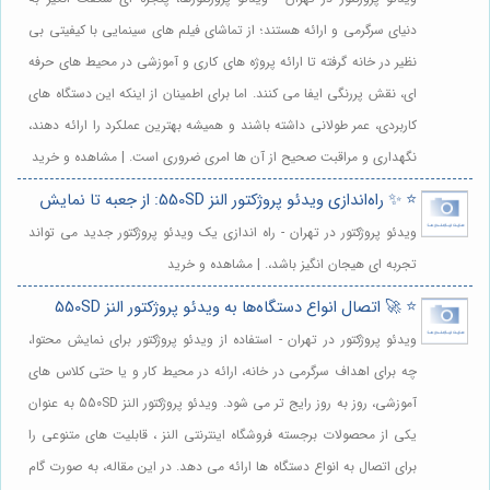
دنیای سرگرمی و ارائه هستند؛ از تماشای فیلم های سینمایی با کیفیتی بی
نظیر در خانه گرفته تا ارائه پروژه های کاری و آموزشی در محیط های حرفه
ای، نقش پررنگی ایفا می کنند. اما برای اطمینان از اینکه این دستگاه های
کاربردی، عمر طولانی داشته باشند و همیشه بهترین عملکرد را ارائه دهند،
نگهداری و مراقبت صحیح از آن ها امری ضروری است. | مشاهده و خرید
⭐️ ✨ راه‌اندازی ویدئو پروژکتور النز 550SD: از جعبه تا نمایش
ویدئو پروژکتور در تهران - راه اندازی یک ویدئو پروژکتور جدید می تواند
تجربه ای هیجان انگیز باشد،. | مشاهده و خرید
⭐️ 🚀 اتصال انواع دستگاه‌ها به ویدئو پروژکتور النز 550SD
ویدئو پروژکتور در تهران - استفاده از ویدئو پروژکتور برای نمایش محتوا،
چه برای اهداف سرگرمی در خانه، ارائه در محیط کار و یا حتی کلاس های
آموزشی، روز به روز رایج تر می شود. ویدئو پروژکتور النز 550SD به عنوان
یکی از محصولات برجسته فروشگاه اینترنتی النز ، قابلیت های متنوعی را
برای اتصال به انواع دستگاه ها ارائه می دهد. در این مقاله، به صورت گام