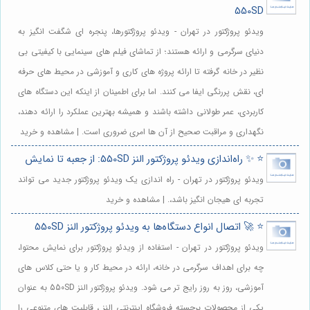
550SD
ویدئو پروژکتور در تهران - ویدئو پروژکتورها، پنجره ای شگفت انگیز به
دنیای سرگرمی و ارائه هستند؛ از تماشای فیلم های سینمایی با کیفیتی بی
نظیر در خانه گرفته تا ارائه پروژه های کاری و آموزشی در محیط های حرفه
ای، نقش پررنگی ایفا می کنند. اما برای اطمینان از اینکه این دستگاه های
کاربردی، عمر طولانی داشته باشند و همیشه بهترین عملکرد را ارائه دهند،
نگهداری و مراقبت صحیح از آن ها امری ضروری است. | مشاهده و خرید
⭐️ ✨ راه‌اندازی ویدئو پروژکتور النز 550SD: از جعبه تا نمایش
ویدئو پروژکتور در تهران - راه اندازی یک ویدئو پروژکتور جدید می تواند
تجربه ای هیجان انگیز باشد،. | مشاهده و خرید
⭐️ 🚀 اتصال انواع دستگاه‌ها به ویدئو پروژکتور النز 550SD
ویدئو پروژکتور در تهران - استفاده از ویدئو پروژکتور برای نمایش محتوا،
چه برای اهداف سرگرمی در خانه، ارائه در محیط کار و یا حتی کلاس های
آموزشی، روز به روز رایج تر می شود. ویدئو پروژکتور النز 550SD به عنوان
یکی از محصولات برجسته فروشگاه اینترنتی النز ، قابلیت های متنوعی را