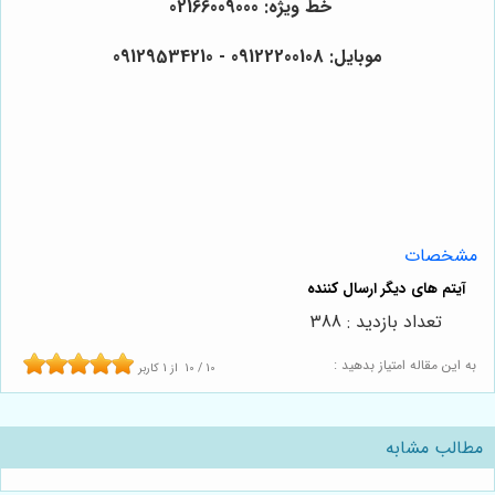
خط ویژه: 02166009000
موبایل: 09122200108 - 09129534210
مشخصات
تعداد بازدید : 388
به این مقاله امتیاز بدهید :
10
/
10
از
1
کاربر
مطالب مشابه