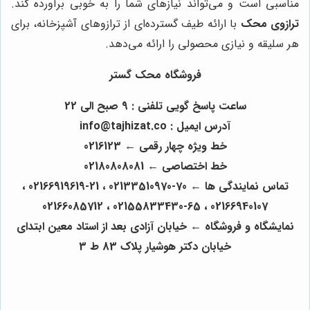
مناسبی است و می‌تواند نیازهای شما را به خوبی برآورده کند.
ترازوی محک
با ارائه طیف گسترده‌ای از ترازوهای آشپزخانه، برای
هر سلیقه و نیازی محصولی را ارائه می‌دهد.
فروشگاه محک گستر
ساعت پاسخ گویی تلفنی : 9 صبح الی 22
آدرس ایمیل : info@tajhizat.co
خط ویژه چهار رقمی ← 0216123
خط اختصاصی ← 02180808081
تماس نمایندگی ها ← 70-02133510970 ، 21-02166919619 ،
02166940107 ، 65-02155833430 ، 02166085712
نمایشگاه و فروشگاه ← خیابان آزادی بعد از استاد معین ابتدای
خیابان دکتر هوشیار پلاک 83 ط 3