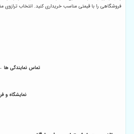
فروشگاهی را با قیمتی مناسب خریداری کنید. انتخاب ترازوی من
تماس نمایندگی ها ← 70-02133510970 ، 21-02166919619 ، 02166940107 ، 65-02155833430 ، 712
نمایشگاه و فرو