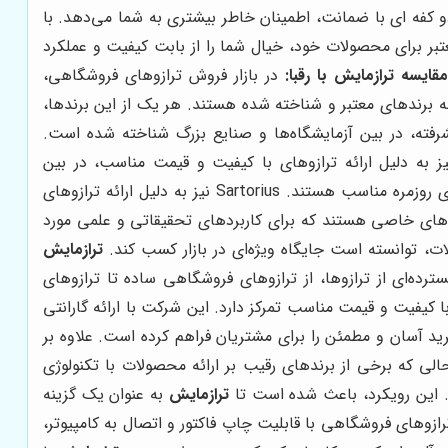
و کفه ای با ضمانت، اطمینان خاطر بیشتری به شما می‌دهد. با
عتبر برای محصولات خود، خیال شما را از بابت کیفیت و عملکرد
مقایسه
ترازمایش
با رقبا:
در بازار فروش ترازوهای فروشگاهی،
ی، برندهای مختلفی فعالیت دارند. برخی از این برندها مانند AND، Ohaus، Sartorius و Mettler Toledo از جمله برندهای معتبر و شناخته شده هستند. هر یک از این برندها،
های با دقت بسیار بالا و تکنولوژی پیشرفته، در بین آزمایشگاه‌ها و صنایع بزرگ شناخته شده است.
ای Mettler Toledo اغلب دارای قیمت بالاتری هستند و برای کاربردهای تخصصی و حساس مناسب‌تر هستند. Ohaus نیز به دلیل ارائه ترازوهای با کیفیت و قیمت مناسب، در بین
کسب‌وکارهای کوچک و متوسط محبوبیت دارد. ترازوهای Ohaus معمولاً دارای طراحی ساده و کاربرپسندی هستند و برای استفاده‌های روزمره مناسب هستند. Sartorius نیز به دلیل ارائه ترازوهای
اخته شده است. ترازوهای Sartorius اغلب دارای امکانات و ویژگی‌های خاصی هستند که برای کاربردهای تحقیقاتی و علمی مورد
، توانسته است جایگاه ویژه‌ای در بازار کسب کند.
ترازمایش
رده‌ای از ترازوها، از ترازوهای فروشگاهی ساده تا ترازوهای
 کیفیت و قیمت مناسب تمرکز دارد. این شرکت با ارائه گارانتی
رید آسان و مطمئن را برای مشتریان فراهم کرده است. علاوه بر
الی که برخی از برندهای رقیب بر ارائه محصولات با تکنولوژی
د. این رویکرد، باعث شده است تا
ترازمایش
به عنوان یک گزینه
ترازوهای فروشگاهی با قابلیت چاپ فاکتور و اتصال به کامپیوتر،