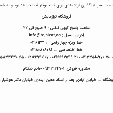
اسب، سرمایه‌گذاری ارزشمندی برای کسب‌وکار شما خواهد بود و به شما
فروشگاه ترازمایش
ساعت پاسخ گویی تلفنی : 9 صبح الی 22
آدرس ایمیل : info@tajhizat.co
خط ویژه چهار رقمی ← 0216123
خط اختصاصی ← 02180808081
02166085
مشاوره فروش: 09123124701 خانم نیکنام
شگاه ← خیابان آزادی بعد از استاد معین ابتدای خیابان دکتر هوشیار پلاک 3