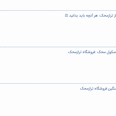
ترازمحک: هر آنچه باید بدانید ⚖️
باسکول محک :فروشگاه ترازمحک
سنگین:فروشگاه ترازمحک