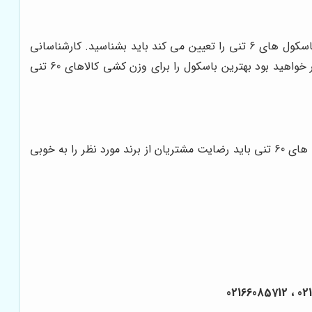
قیمت فروش باسکول 60 تنی را باید از نظر کیفیت، تعداد لودسل، برند تولیدی و ... ارزیابی نمایید. هر یک از مواردی که هزینه خرید باسکول های 6 تنی را تعیین می کند باید بشناسید. کارشناسانی
که فروش انواع باسکول های 60 تنی را بر عهده دارند می توانند برای خرید باسکول شما را به خوبی راهنمایی کنند. در این صورت قادر خواهید بود بهترین باسکول را برای وزن کشی کالاهای 60 تنی
فروش باسکول های 60 تنی که برند مناسبی دارند به صورت اینترنتی و حضوری انجام خواهد شد. شما برای خرید بهترین برند باسکول های 60 تنی باید رضایت مشتریان از برند مورد نظر را به خوبی