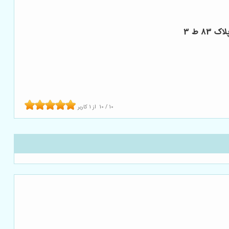
8 ط 3
10
/
10
از
1
کاربر