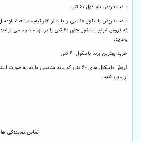
قیمت فروش باسکول 60 تنی
بخرید.
خرید بهترین برند باسکول 60 تنی
ارزیابی کنید.
تماس نمایندگی ها ← 02133510970 ، 21-02166919619 ، 02166940107 ، 65-2155833430