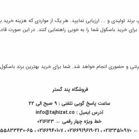
فروشگاه پند گستر
ساعت پاسخ گویی تلفنی : 9 صبح الی 22
آدرس ایمیل : info@tajhizat.co
خط ویژه چهار رقمی ← 0216123
0 ، 02166085712