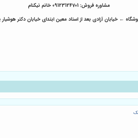
مشاوره فروش: 09123124701 خانم نیکنام
شگاه ← خیابان آزادی بعد از استاد معین ابتدای خیابان دکتر هوشیار پلاک 3
حک