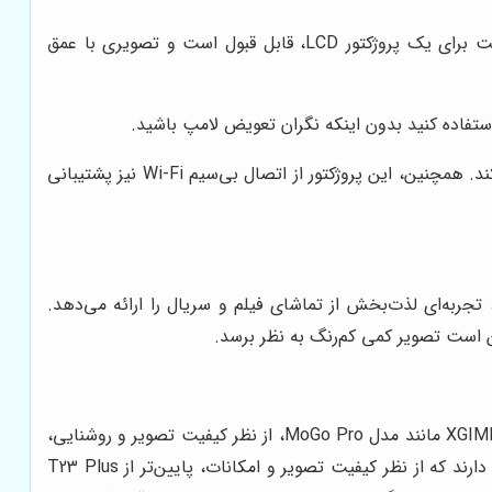
نسبت کنتراست 2000:1، به معنای تفاوت بین روشن‌ترین و تاریک‌ترین نقاط تصویر است. این نسبت کنتراست برای یک پروژکتور LCD، قابل قبول است و تصویری با عمق
T23 Plus دارای پورت‌های HDMI، USB، VGA و S-Video است که امکان اتصال به دستگاه‌های مختلف را فراهم می‌کند. همچنین، این پروژکتور از اتصال بی‌سیم Wi-Fi نیز پشتیبانی
یدئو پروژکتور است. T23 Plus با ارائه تصویری با رزولوشن HD و روشنایی مناسب، تجربه‌ای لذت‌بخش از تماشای فیلم و سریال را ارائه می‌دهد.
ن است تصویر کمی کم‌رنگ به نظر برسد.
در بازار مینی پروژکتورها، مدل‌های متنوعی وجود دارند که هر کدام ویژگی‌ها و قیمت‌های متفاوتی دارند. برای مثال، پروژکتورهای برند XGIMI مانند مدل MoGo Pro، از نظر کیفیت تصویر و روشنایی،
از T23 Plus بهتر هستند، اما قیمت بالاتری نیز دارند. از طرف دیگر، پروژکتورهای ارزان‌قیمت‌تری مانند مدل‌های برند APEMAN وجود دارند که از نظر کیفیت تصویر و امکانات، پایین‌تر از T23 Plus